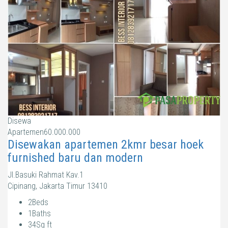
Disewa
Apartemen
60.000.000
Disewakan apartemen 2kmr besar hoek
furnished baru dan modern
Jl.Basuki Rahmat Kav.1
Cipinang, Jakarta Timur 13410
2
Beds
1
Baths
34
Sq ft