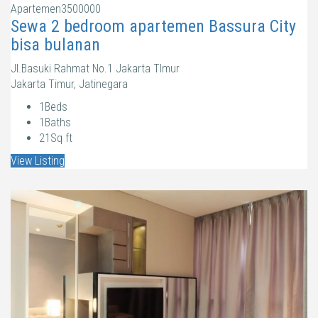
Apartemen
3500000
Sewa 2 bedroom apartemen Bassura City
bisa bulanan
Jl.Basuki Rahmat No.1 Jakarta TImur
Jakarta Timur, Jatinegara
1
Beds
1
Baths
21
Sq ft
View Listing