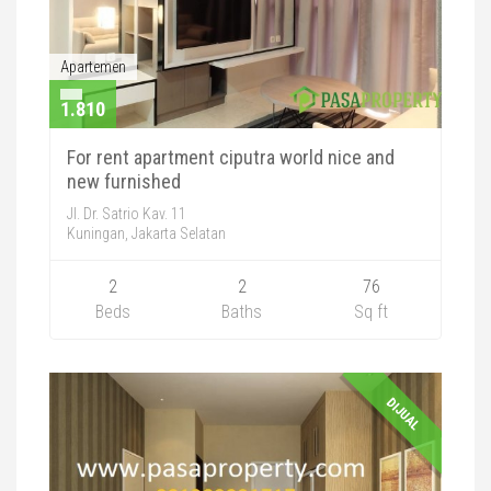
Apartemen
1.810
For rent apartment ciputra world nice and
new furnished
Jl. Dr. Satrio Kav. 11
Kuningan, Jakarta Selatan
2
2
76
Beds
Baths
Sq ft
DIJUAL