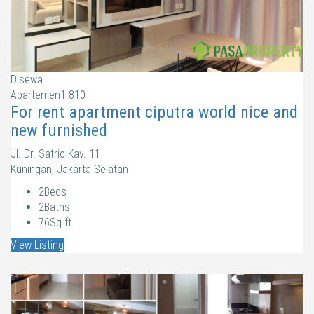
Disewa
Apartemen
1.810
For rent apartment ciputra world nice and
new furnished
Jl. Dr. Satrio Kav. 11
Kuningan, Jakarta Selatan
2
Beds
2
Baths
76
Sq ft
View Listing