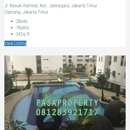
Jl. Basuki Rahmat, Kec. Jatinegara, Jakarta Timur
Cipinang, Jakarta Timur
2
Beds
1
Baths
34
Sq ft
View Listing