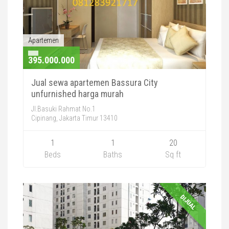
Apartemen
395.000.000
Jual sewa apartemen Bassura City
unfurnished harga murah
Jl.Basuki Rahmat No.1
Cipinang, Jakarta Timur 13410
1
1
20
Beds
Baths
Sq ft
DIJUAL