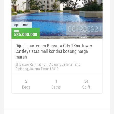
Apartemen
535.000.000
Dijual apartemen Bassura City 2Kmr tower
Cattleya atas mall kondisi kosong harga
murah
Jl. Basuki Rahmat no.1 Cipinang Jakarta Timur
Cipinang, Jakarta Timur 13410
2
1
34
Beds
Baths
Sq ft