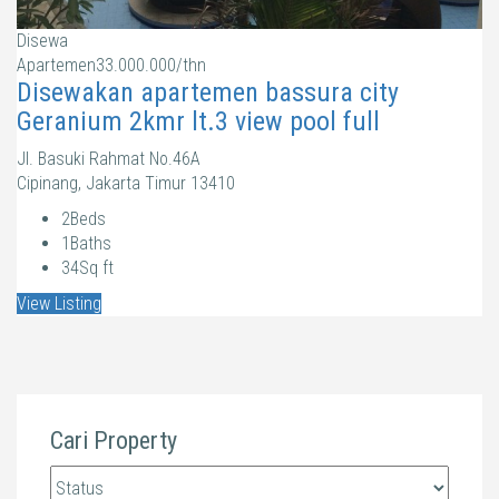
Disewa
Apartemen
33.000.000/thn
Disewakan apartemen bassura city
Geranium 2kmr lt.3 view pool full
Jl. Basuki Rahmat No.46A
Cipinang, Jakarta Timur 13410
2
Beds
1
Baths
34
Sq ft
View Listing
Cari Property