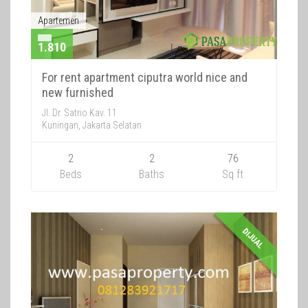
Apartemen
1.810
For rent apartment ciputra world nice and
new furnished
Jl. Dr. Satrio Kav. 11
Kuningan, Jakarta Selatan
2
2
76
Beds
Baths
Sq ft
DIJUAL