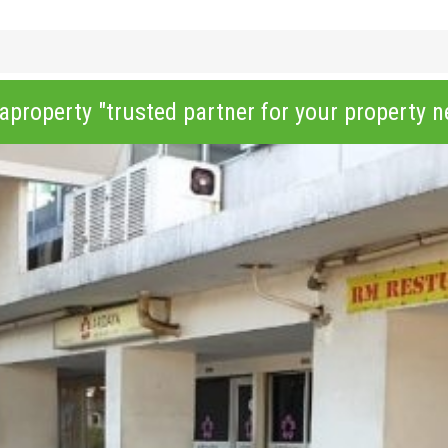
PROFIL KAMI
LISTING PROPERTY
BLOG
SERVICES
JUAL BELI
aproperty "trusted partner for your property n