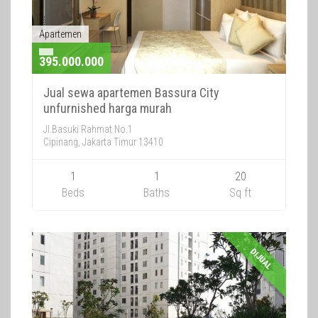
Apartemen
395.000.000
Jual sewa apartemen Bassura City
unfurnished harga murah
Jl.Basuki Rahmat No.1
Cipinang, Jakarta Timur 13410
1
1
20
Beds
Baths
Sq ft
DIJUAL