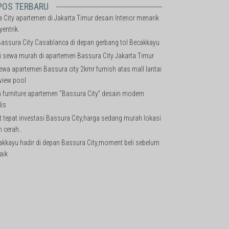
POS TERBARU
 City apartemen di Jakarta Timur desain Interior menarik
yentrik.
assura City Casablanca di depan gerbang tol Becakkayu
li sewa murah di apartemen Bassura City Jakarta Timur
sewa apartemen Bassura city 2kmr furnish atas mall lantai
view pool
furniture apartemen “Bassura City” desain modern
is
tepat investasi Bassura City,harga sedang murah lokasi
 cerah..
akkayu hadir di depan Bassura City,moment beli sebelum
aik