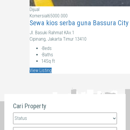
Dijual
Komersial
65000.000
Sewa kios serba guna Bassura City 
Jl. Basuki Rahmat KAv.1
Cipinang, Jakarta Timur 13410
-
Beds
-
Baths
14
Sq ft
View Listing
Cari Property