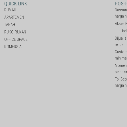
QUICK LINK
POS-
RUMAH
Bassura
harga n
APARTEMEN
Akses B
TANAH
Jual be
RUKO-RUKAN
Dijual 
OFFICE SPACE
rendah 
KOMERSIAL
Custom 
minimal
Moment 
semakin
Tol Bec
harga n